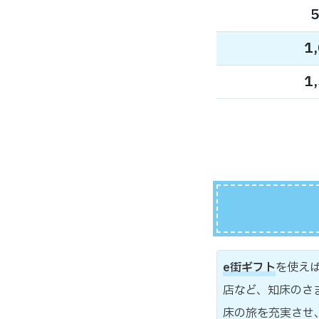
5
1
1
e街ギフト
を使え
店など、知床のさ
床の旅を充実させ