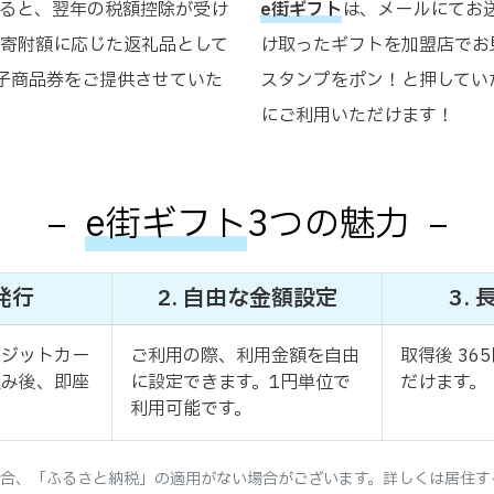
ると、翌年の税額控除が受け
e街ギフト
は、メールにてお
寄附額に応じた返礼品として
け取ったギフトを加盟店でお
子商品券をご提供させていた
スタンプをポン！と押してい
にご利用いただけます！
e街ギフト
3つの魅力
日発行
2. 自由な金額設定
3.
レジットカー
ご利用の際、利用金額を自由
取得後 36
込み後、即座
に設定できます。1円単位で
だけます。
利用可能です。
合、「ふるさと納税」の適用がない場合がございます。詳しくは居住す