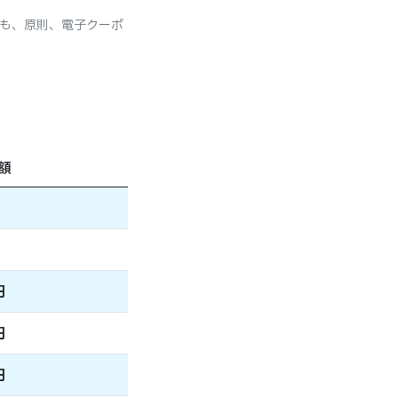
も、原則、電子クーポ
額
円
円
円