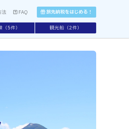
旅先納税をはじめる！
方法
FAQ
験（
5
件）
観光船（
2
件）