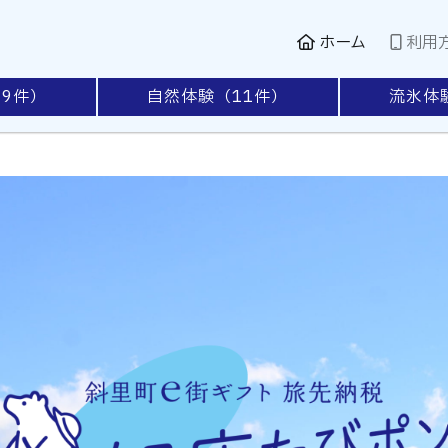
ホーム
利用
19
件）
自然体験（
11
件）
流氷体