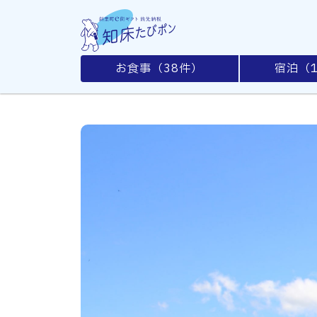
お食事（
38
件）
宿泊（