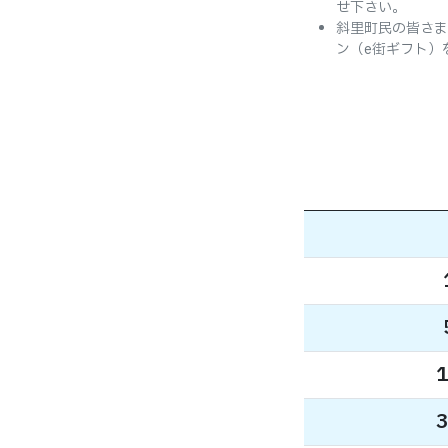
せ下さい。
斜里町民の皆さま
ン（e街ギフト）
1
3