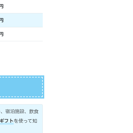
円
円
円
ー、宿泊施設、飲食
街ギフト
を使って知