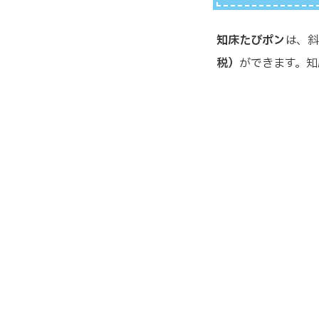
知床たびポン
は、
税）
ができます。知